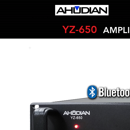
Audio Residencial, Comercial e Industrial.
YZ-650
AMPLI
ALTA POTEN
4 zonas adicionales 
Ampl