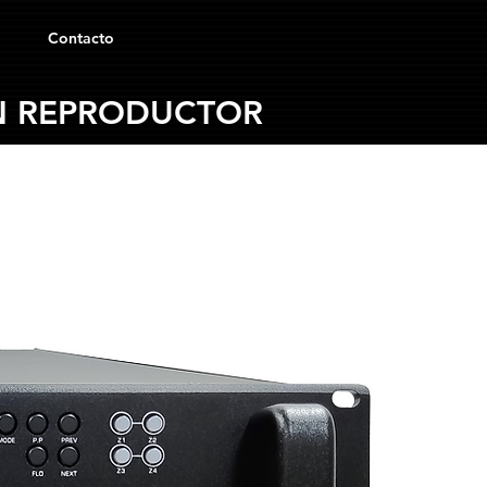
Contacto
N REPRODUCTOR
Reproductor
USB/SD/FM/Bluetooth
Pulsadores "ON/OFF"
Retro-Iluminados
4 zonas