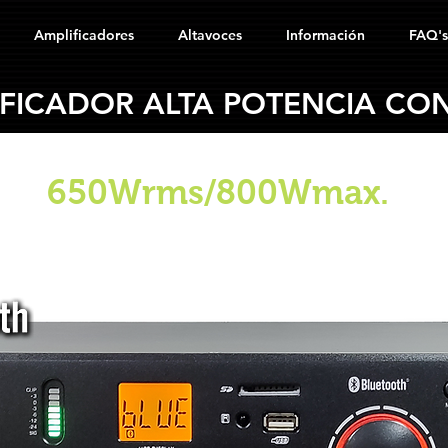
Amplificadores
Altavoces
Información
FAQ's
FICADOR ALTA POTENCIA CO
CIA
650Wrms/800Wmax.
con interruptores retro-iluminados
ificador Industrial