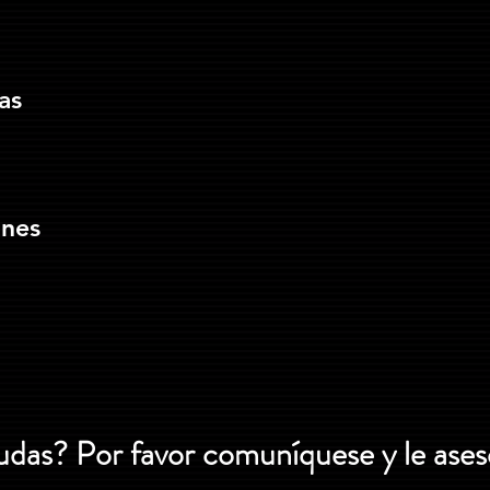
as
ones
udas? Por favor comuníquese y le ase