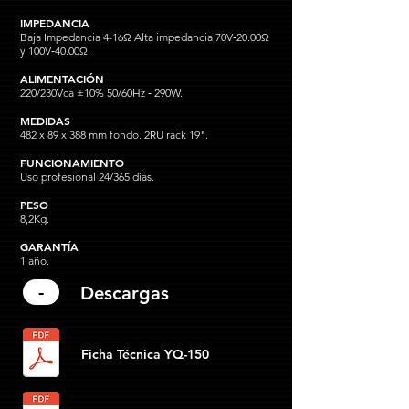
IMPEDANCIA
Baja Impedancia 4-16Ω Alta impedancia 70V‐20.00Ω
y 100V‐40.00Ω.
ALIMENTACIÓN
220/230Vca ±10% 50/60Hz ‐ 290W.
MEDIDAS
482 x 89 x 388 mm fondo. 2RU rack 19".
FUNCIONAMIENTO
Uso profesional 24/365 días.
PESO
8,2Kg.
GARANTÍA
1 año.
-
Descargas
Ficha Técnica YQ-150