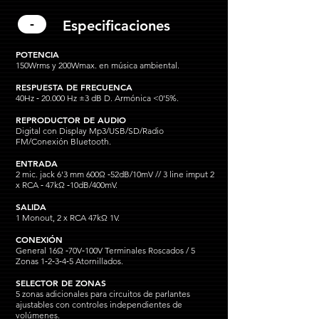
-
Especificaciones
POTENCIA
150Wrms y 200Wmax. en música ambiental.
RESPUESTA DE FRECUENCA
40Hz ‐ 20.000 Hz ±3 dB D. Armónica <0'5%.
REPRODUCTOR DE AUDIO
Digital con Display Mp3/USB/SD/Radio
FM/Conexión Bluetooth.
ENTRADA
2 mic. jack 6'3 mm 600Ω ‐52dB/10mV // 3 line imput 2
x RCA ‐ 47kΩ ‐10dB/400mV.
SALIDA
1 Monout, 2 x RCA 47kΩ 1V.
CONEXIÓN
General 16Ω ‐70V‐100V Terminales Roscados / 5
Zonas 1‐2‐3‐4‐5 Atornillados.
SELECTOR DE ZONAS
5 zonas adicionales para circuitos de parlantes
ajustables con controles independientes de
volúmenes.