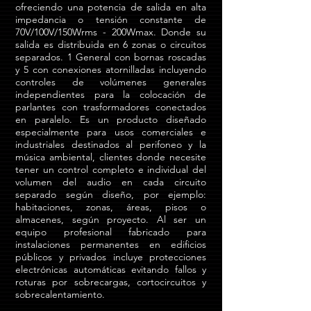
ofreciendo una potencia de salida en alta
impedancia o tensión constante de
70V/100V/150Wrms - 200Wmax. Donde su
salida es distribuida en 6 zonas o circuitos
separados. 1 General con bornas roscadas
y 5 con conexiones atornilladas incluyendo
controles de volúmenes generales
independientes para la colocación de
parlantes con trasformadores conectados
en paralelo. Es un producto diseñado
especialmente para usos comerciales e
industriales destinados al perifoneo y la
música ambiental, clientes donde necesite
tener un control completo e individual del
volumen del audio en cada circuito
separado según diseño, por ejemplo:
habitaciones, zonas, áreas, pisos o
almacenes, según proyecto. Al ser un
equipo profesional fabricado para
instalaciones permanentes en edificios
públicos y privados incluye protecciones
electrónicas automáticas evitando fallos y
roturas por sobrecargas, cortocircuitos y
sobrecalentamiento.