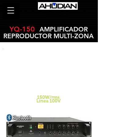
Audio Residencial, Comercial e
Industrial.
YQ-150
AMPLIFICADOR
REPRODUCTOR MULTI-ZONA
6 Zonas -
1 General - 5 ajustables
con controles de
v
olúmenes
independientes.
Reproductor de Audio
Mp3/USB/SD/FM/Bluetooth
POTENCIA SALIDA
150W/rms
Línea 100V