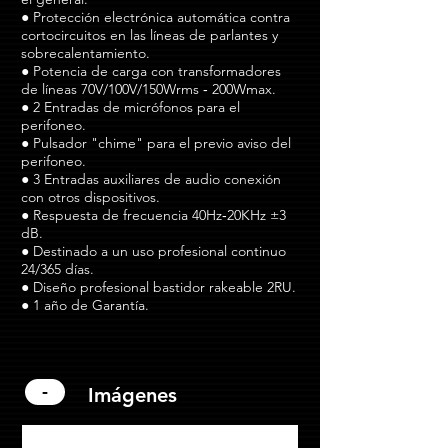
● Protección electrónica automática contra
cortocircuitos en las líneas de parlantes y
sobrecalentamiento.
● Potencia de carga con transformadores
de líneas 70V/100V/150Wrms ‐ 200Wmax.
● 2 Entradas de micrófonos para el
perifoneo.
● Pulsador "chime" para el previo aviso del
perifoneo.
● 3 Entradas auxiliares de audio conexión
con otros dispositivos.
● Respuesta de frecuencia 40Hz‐20KHz ±3
dB.
● Destinado a un uso profesional continuo
24/365 días.
● Diseño profesional bastidor rakeable 2RU.
● 1 año de Garantía.
-
Imágenes