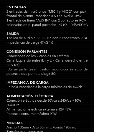
ENTRADAS
2 entradas de micrófonos "MIC 1 y MIC 2" con jack
frontal de 6.3mm. Impedancia 600Ω ‐52dB/10mV
1 entrada de línea "AUX IN" con 2 conectores RCA
colocados en el panel posterior ‐ 47kΩ ‐10dB/400mV.
SALIDA
1 salida de audio "PRE OUT" con 2 conectores RCA
impedancia de carga 47kΩ 1V.
CONEXIÓN PARLANTES
Conexiones de los 2 canales en Estéreo.
Canal Izquierdo entre (L+ y L-) Canal derecho entre
(R- y R+)
Utilizar parlantes sin trasformador o con selector de
potencia que permita elegir 8
Ω.
IMPEDANCIA DE CARGA
En baja Impedancia la carga mínima es de 4Ω/ch
ALIMENTACIÓN ELÉCTRICA
Conexión eléctrica desde 90Vca a 240Vca ±10%
50/60Hz
Alimentación eléctrica externa a 12V±5%
Potencia consumo máximo 90W
MEDIDAS
Ancho 150mm x Alto 55mm x Fondo 190mm.
Tamaño muy compacto.