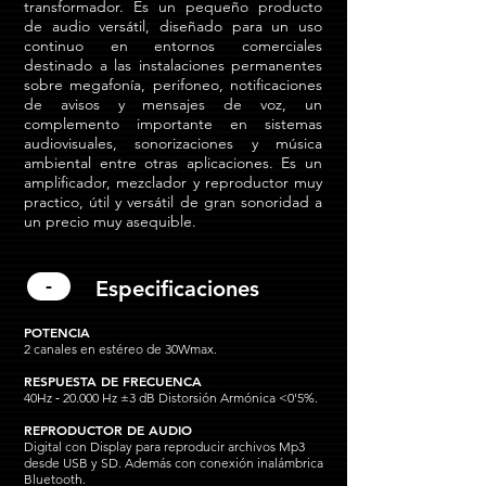
transformador. Es un pequeño producto
de audio versátil, diseñado para un uso
continuo en entornos comerciales
destinado a las instalaciones permanentes
sobre megafonía, perifoneo, notificaciones
de avisos y mensajes de voz, un
complemento importante en sistemas
audiovisuales, sonorizaciones y música
ambiental entre otras aplicaciones. Es un
amplificador, mezclador y reproductor muy
practico, útil y versátil de gran sonoridad a
un precio muy asequible.
-
Especificaciones
POTENCIA
2 canales en estéreo de 30Wmax.
RESPUESTA DE FRECUENCA
40Hz ‐ 20.000 Hz ±3 dB Distorsión Armónica <0'5%.
REPRODUCTOR DE AUDIO
Digital con Display para reproducir archivos Mp3
desde USB y SD. Además con conexión inalámbrica
Bluetooth.