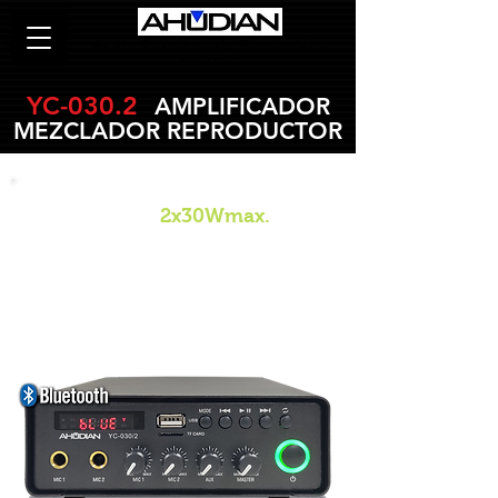
Audio Residencial, Comercial e
Industrial.
YC-030.2
AMPLIFICADOR
MEZCLADOR REPRODUCTOR
Mini Amplificador
Stereo
2x30Wmax.
2 entradas de micrófonos y 1 entrada
auxiliar.
Amplificador de Audio
Reproductor Mp3 USB/SD/Bluetooth