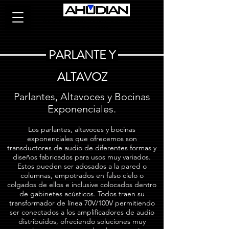
Audio Residencial, Comercial e
Industrial.
PARLANTE Y
ALTAVOZ
Parlantes, Altavoces y Bocinas
Exponenciales.
Los parlantes, altavoces y bocinas
exponenciales que ofrecemos son
transductores de audio de diferentes formas y
diseños fabricados para usos muy variados.
Estos pueden ser adosados a la pared o
columnas, empotrados en falso cielo o
colgados de ellos e inclusive colocados dentro
de gabinetes acústicos. Todos traen su
transformador de línea 70V/100V permitiendo
ser conectados a los amplificadores de audio
distribuidos, ofreciendo soluciones muy