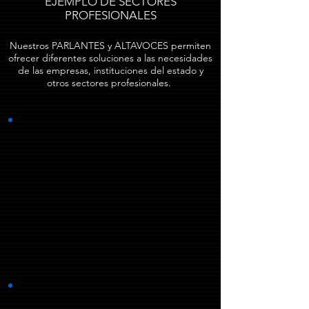
EJEMPLO DE SECTORES
PROFESIONALES
Nuestros PARLANTES y ALTAVOCES permiten
ofrecer diferentes soluciones a las necesidades
de las empresas, instituciones del estado y
otros sectores profesionales.
Altavoz en Restaurantes, Bares y Cafeterías.
Utilizamos amplificadores multi-zonas modelos YQ-150 y
YQ-250 de AHUDIAN, permitiéndonos separar en 6 zonas
los volúmenes de las diferentes áreas. Además utilizamos el
amplificador modelo YZ-650 en grandes proyectos donde
se requiera varias unidades de altavoces. Se dispone de
varios modelos de parlantes para ser empotrados en techo
o colgar del mismo, dentro de gabinetes acústicos y otros
dos modelos para adosar a la pared.
Altavoz en Centros, Clínicas y Hospitales.