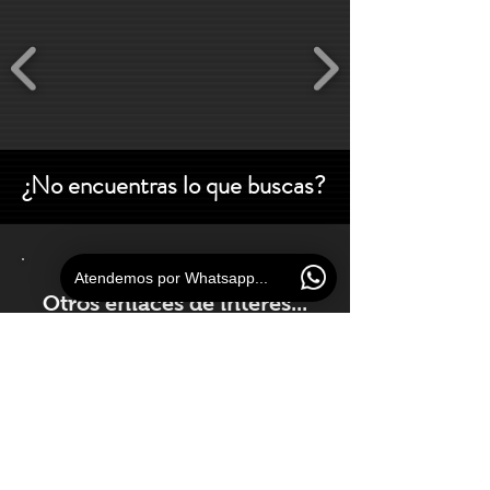
¿No encuentras lo que buscas?
Atendemos por Whatsapp...
Otros enlaces de
interés...
Podrás encontrar mayor información sobre
otras tecnologías, marcas y equipamiento
dentro del sector del audio, incluyendo
servicios para el desarrollo de sus proyectos,
colaboraciones y asesoramiento.
Audio - Ingeniería - Comercial - Industrial