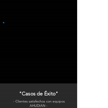
complementarios a este equipo, inclusive instalándose
dentro de gabinetes acústicos para ser empotrados al
techo.
Altavoz en Malls y Centros Comerciales.
Utilizamos amplificadores multi-zonas modelos YQ-150
y YQ-250 de AHUDIAN, permitiéndonos separar en 6
zonas los volúmenes de las diferentes áreas. Además
utilizamos el amplificador modelo YZ-650 en grandes
proyectos donde se requiera varias unidades de
altavoces. Se dispone de varios modelos de parlantes
para ser empotrados en techo o colgar del mismo,
dentro de gabinetes acústicos y otros dos modelos
para adosar a la pared.
"Casos de Éxito"
- Clientes satisfechos con equipos
AHUDIAN -