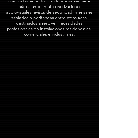
completas en entornos donde se requiere
música ambiental, sonorizaciones
audiovisuales, avisos de seguridad, mensajes
hablados o perifoneos entre otros usos,
destinados a resolver necesidades
profesionales en instalaciones residenciales,
comerciales e industriales.